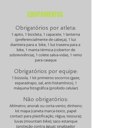
EQUIPAMENTOS
Obrigatórios por atleta:
1 apito, 1 bicicleta, 1 capacete, 1 lanterna
(preferencialmente de cabeça), 1 luz
dianteira para a bike, 1 luz traseira para a
bike, 1 manta térmica (cobertor de
sobrevivência), 1 colete salva-vidas, 1 remo
para caiaque
Obrigatórios por equipe:
1 bússola, 1 kit primeiros socorros (gaze,
esparadrapo, sal, anti-histamínico), 1
máquina fotográfica (proibido celular)
Não obrigatórios:
Altímetro; anorak ou corta-vento; dinheiro;
kit mapa (caneta marca-texto, papel
contact para plastificação, régua, tesoura);
luvas (mountain bike); saco estanque
(proteção contra água); sinalizador