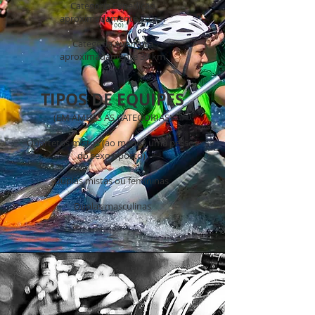
Categoria Expedição
aproximadamente 70 km
Categoria Aventura
aproximadamente 30 km
TIPOS DE EQUIPES
(EM AMBAS AS CATEGORIAS)
Quartetos mistos (ao menos uma pessoa
do sexo oposto)
Duplas mistas ou femininas
Duplas masculinas