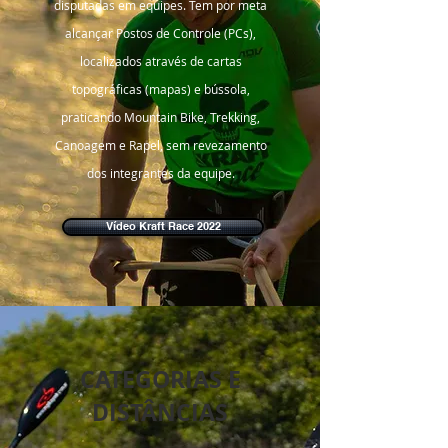
disputadas em equipes. Tem por meta
alcançar Postos de Controle (PCs),
localizados através de cartas
topográficas (mapas) e bússola,
praticando Mountain Bike, Trekking,
Canoagem e Rapel, sem revezamento
dos integrantes da equipe.
Vídeo Kraft Race 2022
CATEGORIAS E
DISTÂNCIAS